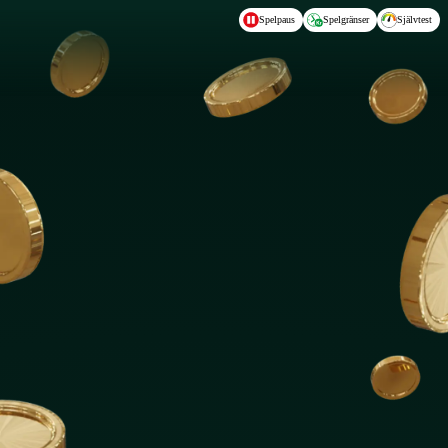
Hoppa till huvudinnehållet
Spelpaus
Spelgränser
Självtest