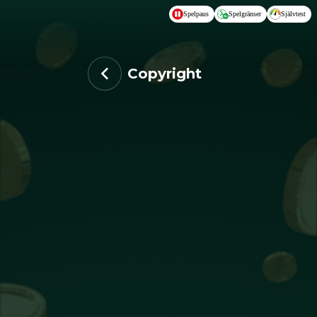
Hoppa till huvudinnehållet
Spelpaus
Spelgränser
Självtest
Copyright