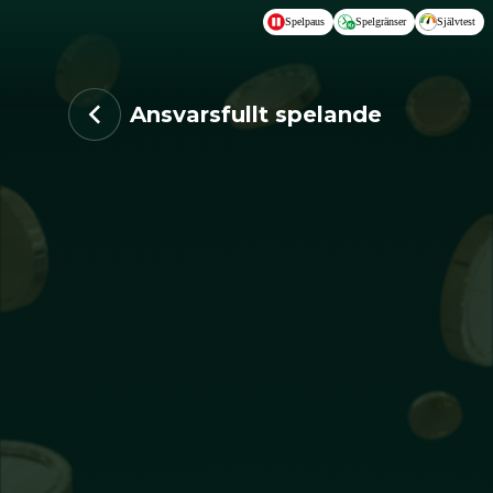
Hoppa till huvudinnehållet
Spelpaus
Spelgränser
Självtest
Ansvarsfullt spelande