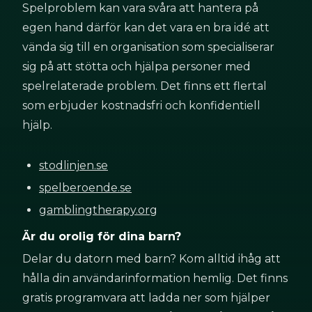
Spelproblem kan vara svåra att hantera på 
egen hand därför kan det vara en bra idé att 
vända sig till en organisation som specialiserar 
sig på att stötta och hjälpa personer med 
spelrelaterade problem. Det finns ett flertal 
som erbjuder kostnadsfri och konfidentiell 
hjälp.
stodlinjen.se
spelberoende.se
gamblingtherapy.org
Är du orolig för dina barn?
Delar du datorn med barn? Kom alltid ihåg att 
hålla din användarinformation hemlig. Det finns 
gratis programvara att ladda ner som hjälper 