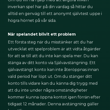
inverkan spel har på din vardag så hittar du 
alltid en genväg till ett anonymt självtest uppe i 
högra hörnet på vår sida.
När spelandet blivit ett problem
Ett första steg när du misstänker att du har 
utvecklat ett spelproblem är att vidta åtgärder 
för att se till att du inte kan spela mer. Du kan 
stänga av ditt konto via Självavstängning. Ett 
självavstängt konto kan inte återöppnas innan 
vald period har löpt ut. Om du stänger ditt 
konto tills vidare kan du känna dig trygg med 
att du inte under några omständigheter 
kommer kunna öppna kontot igen förrän efter 
tidigast 12 månader. Denna avstängning gäller 