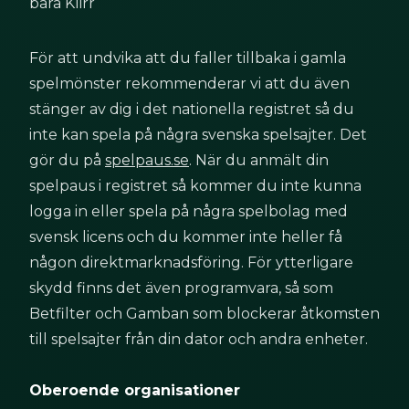
bara Klirr
För att undvika att du faller tillbaka i gamla 
spelmönster rekommenderar vi att du även 
stänger av dig i det nationella registret så du 
inte kan spela på några svenska spelsajter. Det 
gör du på 
spelpaus.se
. När du anmält din 
spelpaus i registret så kommer du inte kunna 
logga in eller spela på några spelbolag med 
svensk licens och du kommer inte heller få 
någon direktmarknadsföring. För ytterligare 
skydd finns det även programvara, så som 
Betfilter och Gamban som blockerar åtkomsten 
till spelsajter från din dator och andra enheter.
Oberoende organisationer