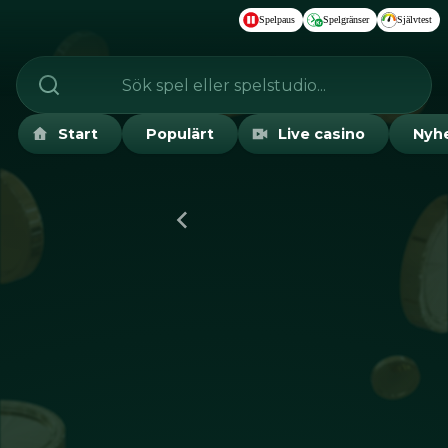
Hoppa till huvudinnehållet
Spelpaus
Spelgränser
Självtest
Start
Populärt
Live casino
Nyh