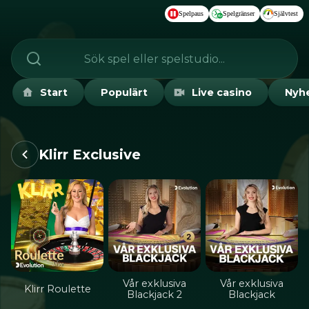
Hoppa till huvudinnehållet
Spelpaus
Spelgränser
Självtest
Start
Populärt
Live casino
Nyh
Klirr Exclusive
Vår exklusiva
Vår exklusiva
Klirr Roulette
Blackjack 2
Blackjack