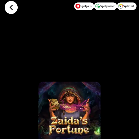
Hoppa till huvudinnehållet
Spelpaus
Spelgränser
Självtest