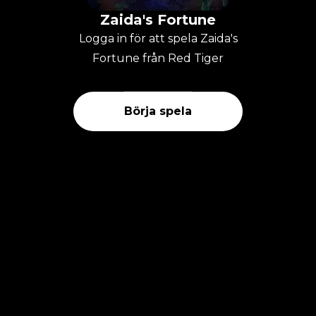
Zaida's Fortune
Logga in för att spela Zaida's
Fortune från Red Tiger
Börja spela