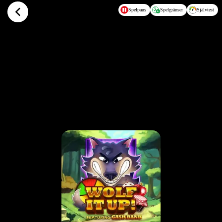
Hoppa till huvudinnehållet
Spelpaus
Spelgränser
Självtest