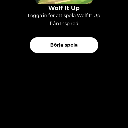
Wolf It Up
Logga in för att spela Wolf It Up
från Inspired
Börja spela