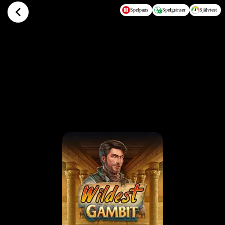
Hoppa till huvudinnehållet
Spelpaus
Spelgränser
Självtest