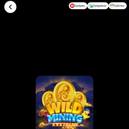
Hoppa till huvudinnehållet
Spelpaus
Spelgränser
Självtest