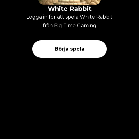
White Rabbit
Logga in för att spela White Rabbit
från Big Time Gaming
Börja spela