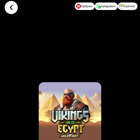
Hoppa till huvudinnehållet
Spelpaus
Spelgränser
Självtest