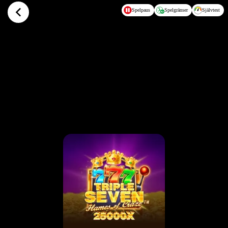
Hoppa till huvudinnehållet
Spelpaus
Spelgränser
Självtest