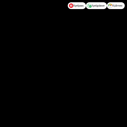
Spelpaus
Spelgränser
Självtest