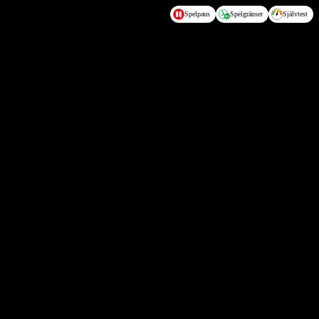
Spelpaus
Spelgränser
Självtest