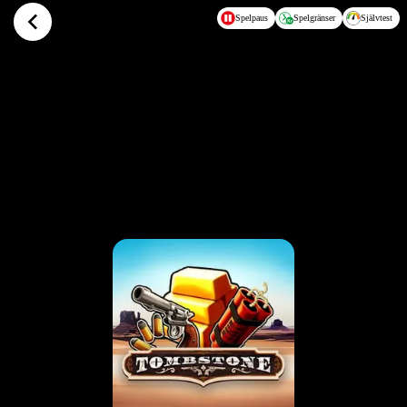
Hoppa till huvudinnehållet
Spelpaus
Spelgränser
Självtest