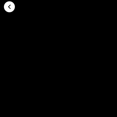
Hoppa till huvudinnehållet