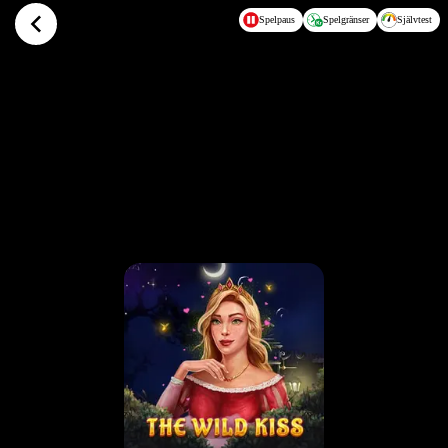
Hoppa till huvudinnehållet
Spelpaus
Spelgränser
Självtest