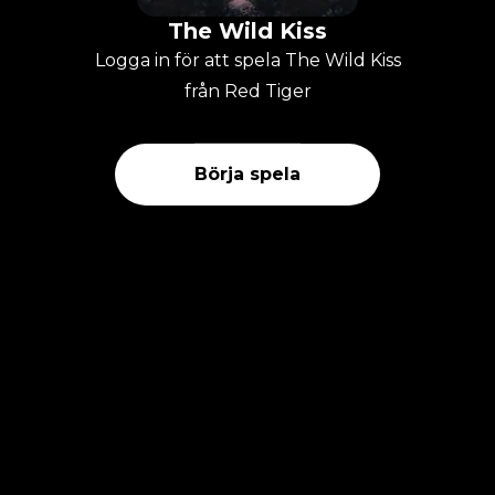
The Wild Kiss
Logga in för att spela The Wild Kiss
från Red Tiger
Börja spela