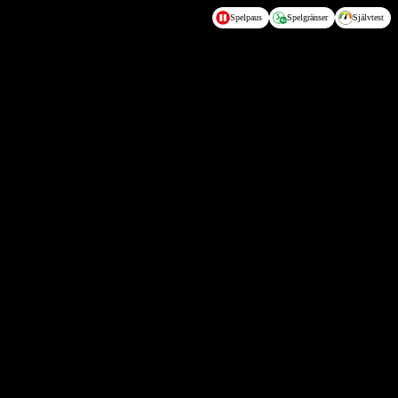
Spelpaus
Spelgränser
Självtest