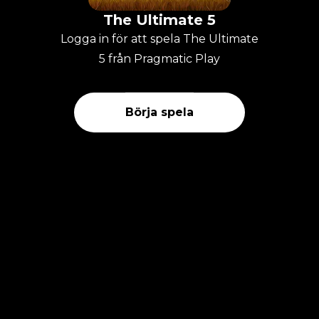
The Ultimate 5
Logga in för att spela The Ultimate
5 från Pragmatic Play
Börja spela