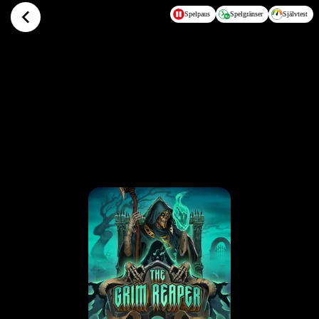
Hoppa till huvudinnehållet
Spelpaus
Spelgränser
Självtest