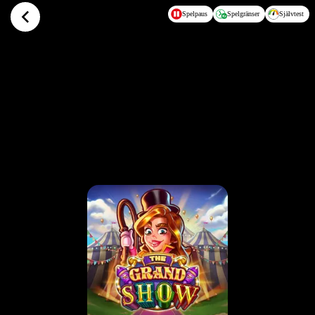
Hoppa till huvudinnehållet
Spelpaus
Spelgränser
Självtest