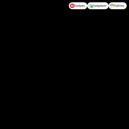
Spelpaus
Spelgränser
Självtest