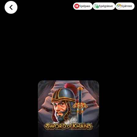
Hoppa till huvudinnehållet
Spelpaus
Spelgränser
Självtest