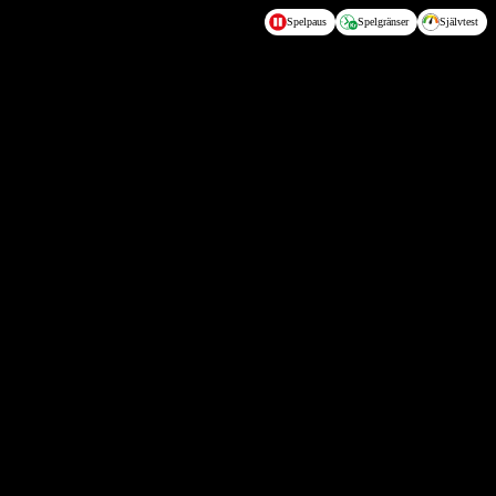
Spelpaus
Spelgränser
Självtest