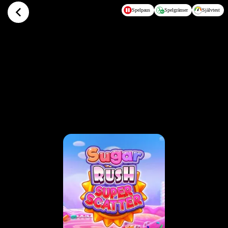
Hoppa till huvudinnehållet
Spelpaus
Spelgränser
Självtest