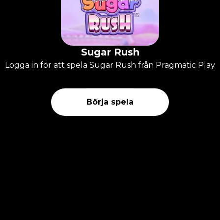
Sugar Rush
Logga in för att spela Sugar Rush från Pragmatic Play
Börja spela