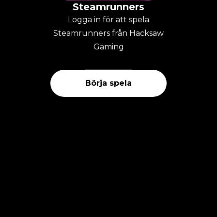
Steamrunners
Logga in för att spela
Steamrunners från Hacksaw
Gaming
Börja spela