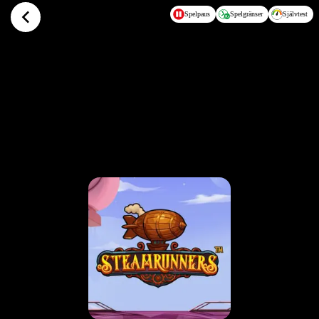
Hoppa till huvudinnehållet
Spelpaus
Spelgränser
Självtest