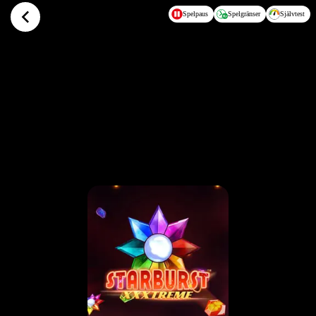
Hoppa till huvudinnehållet
Spelpaus
Spelgränser
Självtest