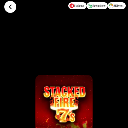
Hoppa till huvudinnehållet
Spelpaus
Spelgränser
Självtest