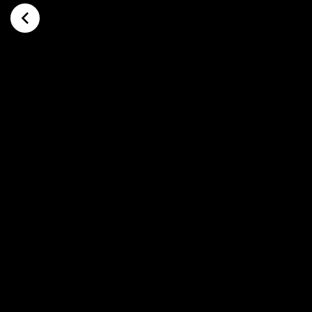
Hoppa till huvudinnehållet