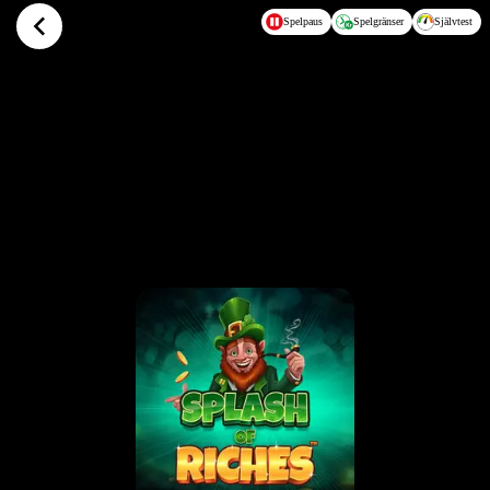
Hoppa till huvudinnehållet
Spelpaus
Spelgränser
Självtest