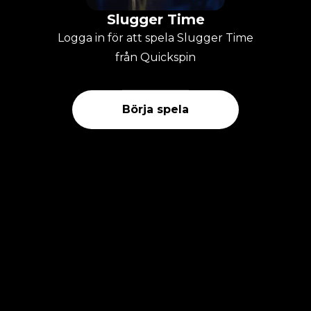
Slugger Time
Logga in för att spela Slugger Time
från Quickspin
Börja spela