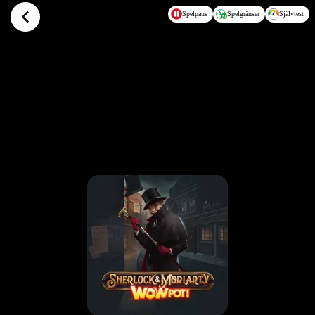
Hoppa till huvudinnehållet
Spelpaus
Spelgränser
Självtest