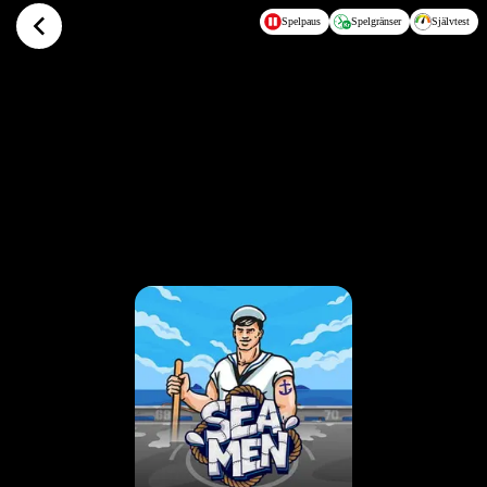
Hoppa till huvudinnehållet
Spelpaus
Spelgränser
Självtest