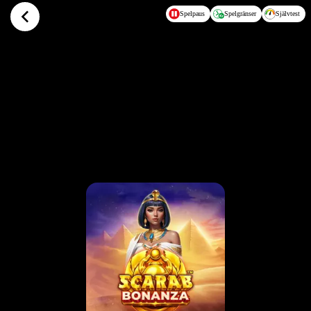
Hoppa till huvudinnehållet
Spelpaus
Spelgränser
Självtest