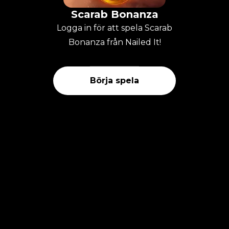
Scarab Bonanza
Logga in för att spela Scarab
Bonanza från Nailed It!
Börja spela