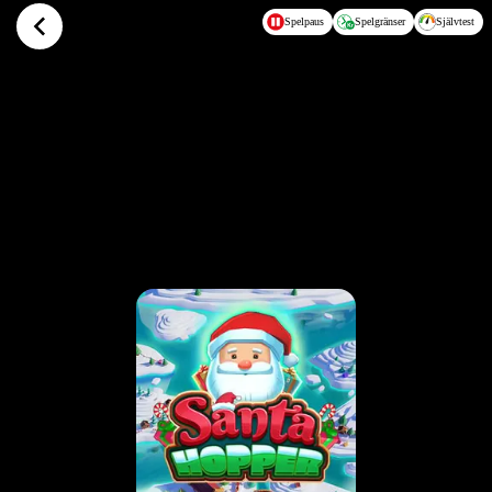
Hoppa till huvudinnehållet
Spelpaus
Spelgränser
Självtest