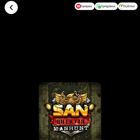
Hoppa till huvudinnehållet
Spelpaus
Spelgränser
Självtest