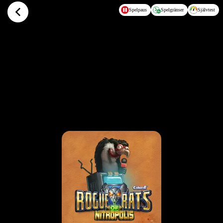
Hoppa till huvudinnehållet
Spelpaus
Spelgränser
Självtest