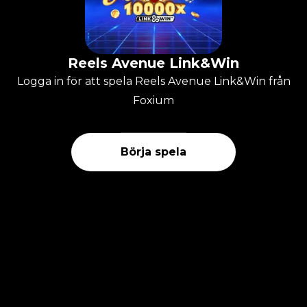
Reels Avenue Link&Win
Logga in för att spela Reels Avenue Link&Win från
Foxium
Börja spela