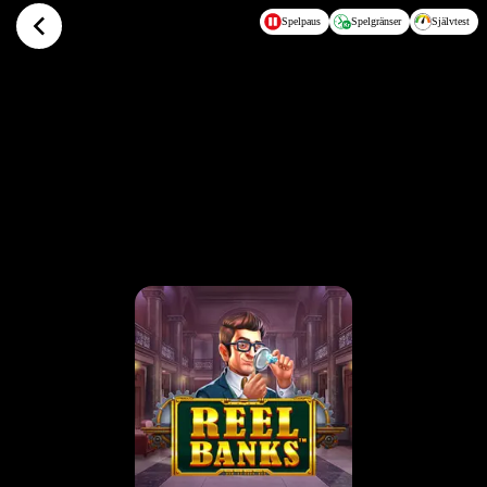
Hoppa till huvudinnehållet
Spelpaus
Spelgränser
Självtest