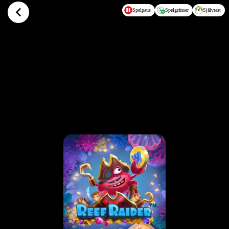
Hoppa till huvudinnehållet
Spelpaus
Spelgränser
Självtest