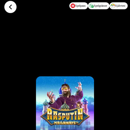
Hoppa till huvudinnehållet
Spelpaus
Spelgränser
Självtest