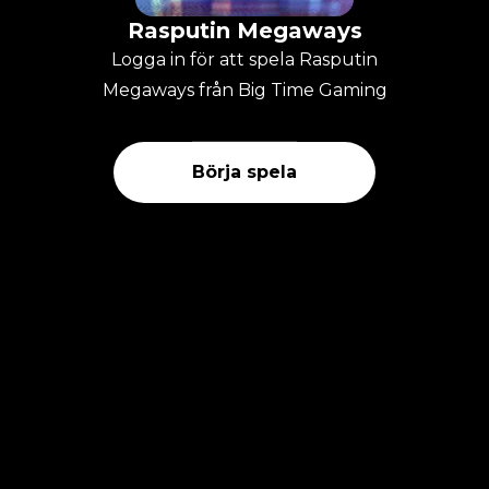
Rasputin Megaways
Logga in för att spela Rasputin
Megaways från Big Time Gaming
Börja spela