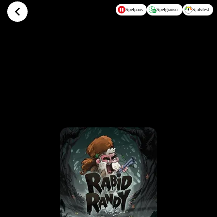
Hoppa till huvudinnehållet
Spelpaus
Spelgränser
Självtest