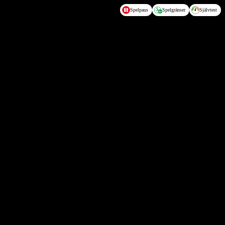
Spelpaus
Spelgränser
Självtest