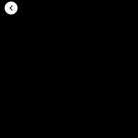
Hoppa till huvudinnehållet