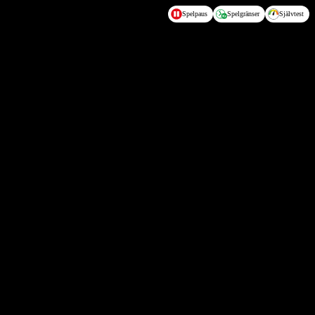
Spelpaus
Spelgränser
Självtest