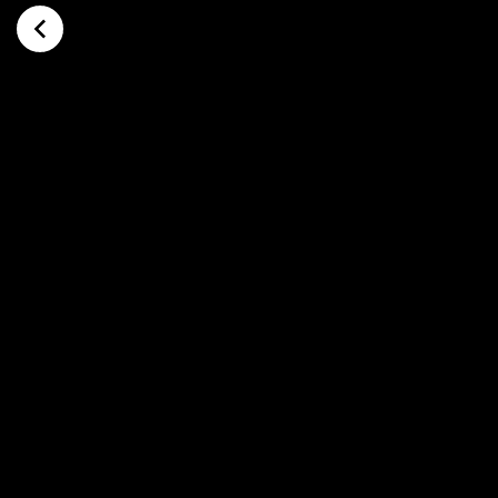
Hoppa till huvudinnehållet