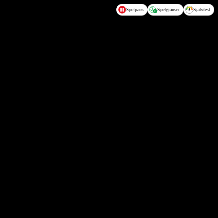
Spelpaus
Spelgränser
Självtest