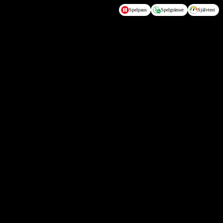
Spelpaus
Spelgränser
Självtest