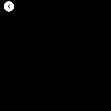
Hoppa till huvudinnehållet