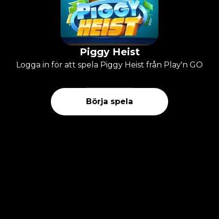
Piggy Heist
Logga in för att spela Piggy Heist från Play'n GO
Börja spela