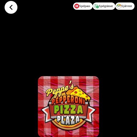
Hoppa till huvudinnehållet
Spelpaus
Spelgränser
Självtest